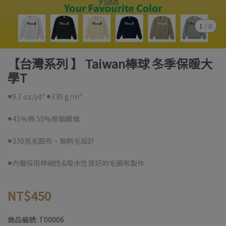
1
/
8
【台灣系列 】 Taiwan棒球 冬季保暖大
學T
●9.7 oz/yd² ●330 g/m²
●45%棉 55%聚酯纖維
●330克毛圈布、無刷毛設計
●內層採用伸縮性&吸水性良好的毛圈布製作
NT$450
商品編號:
T00006