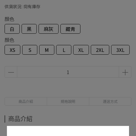
供貨狀況:
尚有庫存
顏色
白
黑
麻灰
藏青
顏色
XS
S
M
L
XL
2XL
3XL
商品介紹
規格說明
運送方式
商品介紹