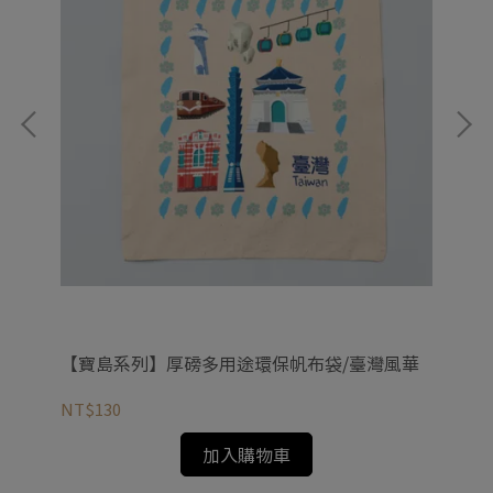
蜻蜓
【寶島系列】厚磅多用途環保帆布袋/臺灣風華
【
NT$130
NT
加入購物車