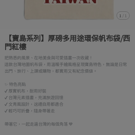
1
/
1
【寶島系列】厚磅多用途環保帆布袋/西
門紅樓
把熟悉的風景、在地美食與可愛插畫一次收藏！
這款台灣地圖帆布袋，用溫暖手繪風格呈現寶島特色，無論是日常
出門、旅行、上課或購物，都實用又有紀念價值。
✨ 特色亮點
✔ 厚實帆布，耐用好裝
✔ 台灣元素插畫，充滿旅遊回憶
✔ 文青風設計，送禮自用都適合
✔ 輕巧可折疊，隨身帶著走
帶著它，一起走遍台灣的每個角落 💙