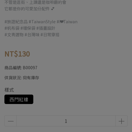
不管是逛街、上課還是咖啡廳約會
它都是你的可愛加分配件 💕
#旅遊紀念品 #TaiwanStyle #I❤️Taiwan
#帆布袋 #環保袋 #插畫設計
#文青選物 #台灣味 #日常穿搭
NT$130
商品編號:
B00097
供貨狀況:
尚有庫存
樣式
西門紅樓