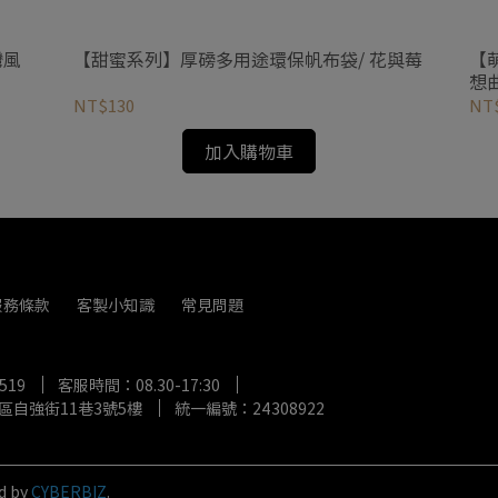
灣風
【甜蜜系列】厚磅多用途環保帆布袋/ 花與莓
【
想
NT$130
NT
加入購物車
服務條款
客製小知識
常見問題
519
客服時間：08.30-17:30
區自強街11巷3號5樓
統一編號：24308922
d by
CYBERBIZ
.