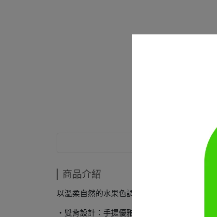
商品介紹
商品介紹
以溫柔自然的水果色調打造，簡單卻充滿細節
・雙背設計：手提優雅、肩背輕鬆