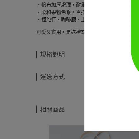
・帆布加厚處理，耐重更安心
・柔和果物色系，百搭任何穿搭
・輕旅行、咖啡廳、上課購物都適用
可愛又實用，是送禮或自用都讓人心動的選擇
規格說明
運送方式
相關商品