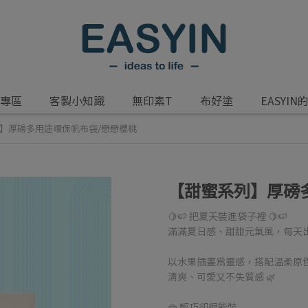
專區
客製小知識
無印素T
布好塗
EASYIN
】厚磅多用途環保帆布袋/戀戀櫻桃
【甜蜜系列】厚磅
🍋🍉 把夏天裝進袋子裡 🍋🍉
滿滿夏日感、甜甜元氣風，每天
以水果插畫為靈感，搭配溫柔原
清爽、可愛又不失質感 🌿
👜 輕巧卻很能裝