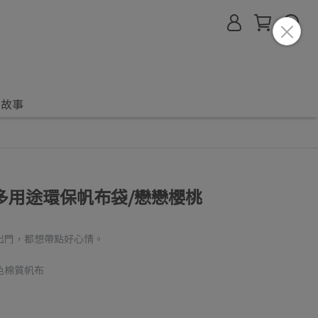
的故事
多用途環保帆布袋/戀戀櫻桃
出門，都想帶點好心情。
色棉質帆布