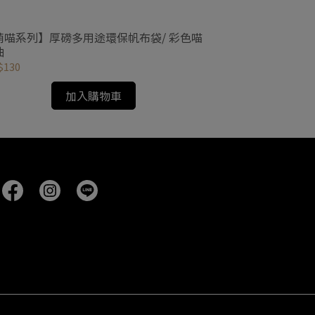
萌喵系列】厚磅多用途環保帆布袋/ 彩色喵
【插畫風格】厚
曲
蜓
$130
NT$130
加入購物車