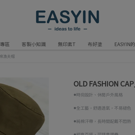
專區
客製小知識
無印素T
布好塗
EASYIN
 純棉漁夫帽
OLD FASHION C
●時尚設計、休閒戶外風格
●全工藝，舒適透氣，不易褪色
●純棉汗帶，長時間配戴不悶熱
●經典百搭，可隨意摺疊