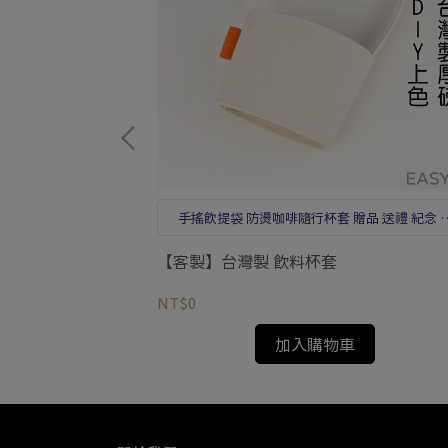
手搖飲提袋 防燙咖啡隨行杯套 贈品 送禮 紀念 
禮開幕小物
C【客製】基本款托特包
【客製】台灣製 飲料杯套
NT$0
加入購物車