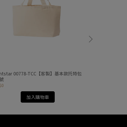
intstar 00778-TCC【客製】基本款托特包
Paintstar 
M號
M號
$0
NT$0
加入購物車