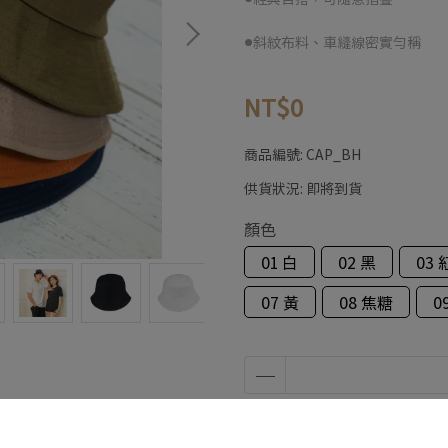
●斜紋布料、車縫線密實勻稱
NT$0
商品編號:
CAP_BH
供貨狀況:
即將到貨
顏色
01 白
02 黑
03 
07 黃
08 焦糖
0