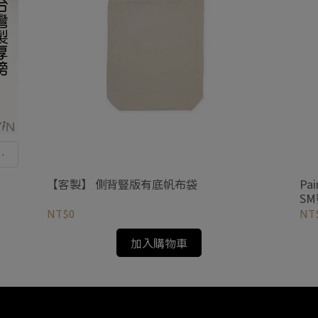
婚
【客製】 側背豎版有底帆布袋
Pa
S
NT$0
NT
加入購物車