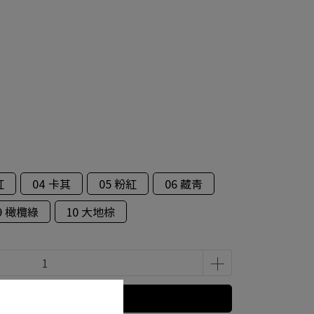
紅
04 卡其
05 粉紅
06 藏青
9 橄欖綠
10 大地棕
預購商品