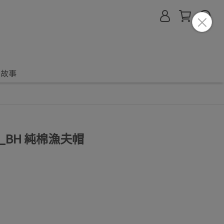
的故事
AP_BH 純棉漁夫帽