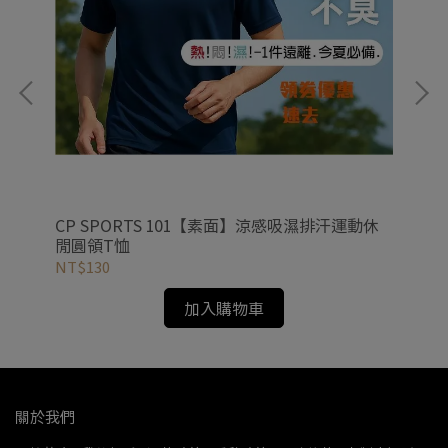
T
CP SPORTS 101【素面】涼感吸濕排汗運動休
PO
閒圓領T恤
CV
NT$130
NT
加入購物車
關於我們