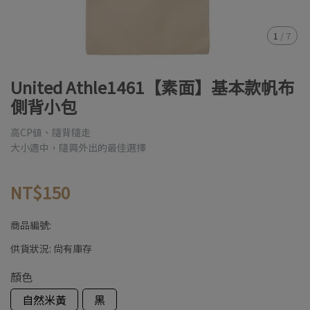
1
/
7
United Athle1461【素面】基本款帆布
側背小包
高CP值、隨背隨走
大小適中，隨興外出的最佳選擇
NT$150
商品編號:
供貨狀況:
尚有庫存
顏色
自然米黃
黑