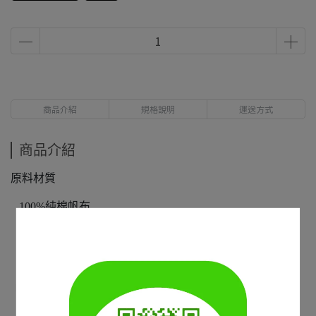
商品介紹
規格說明
運送方式
商品介紹
原料材質
100%純棉帆布
2
2
布料重量280g/m
8.3oz/yd
包口採用點狀按鈕開口
自然米黃是未經漂白處理